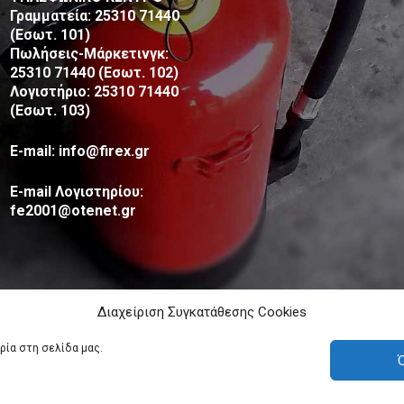
Γραμματεία: 25310 71440
(Εσωτ. 101)
Πωλήσεις-Μάρκετινγκ:
25310 71440 (Εσωτ. 102)
Λογιστήριο: 25310 71440
(Εσωτ. 103)
E-mail: info@firex.gr
E-mail Λογιστηρίου:
fe2001@otenet.gr
Διαχείριση Συγκατάθεσης Cookies
ρία στη σελίδα μας.
Ό
Ροδόπη Μακεδονία Θράκη - Πυρασφάλεια - Πυροπροστασία ©