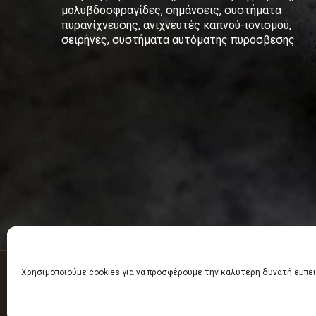
μολυβδοσφραγίδες, σημάνσεις, συστήματα
πυρανίχνευσης, ανιχνευτές καπνού-ιονισμού,
σειρήνες, συστήματα αυτόματης πυρόσβεσης
Χρησιμοποιούμε cookies για να προσφέρουμε την καλύτερη δυνατή εμπει
Πυροσβεστικά είδη - Πυροσβεστήρες Κομοτηνή 