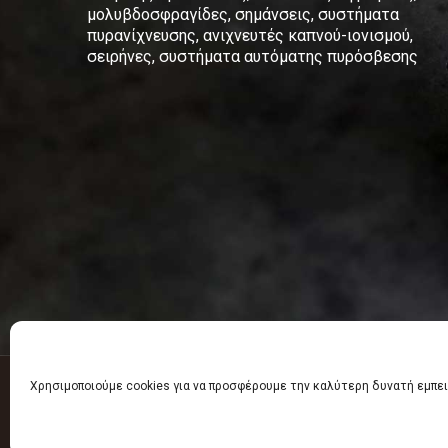
μολυβδοσφραγίδες, σημάνσεις, συστήματα
πυρανίχνευσης, ανιχνευτές καπνού-ιονισμού,
σειρήνες, συστήματα αυτόματης πυρόσβεσης
Χρησιμοποιούμε cookies για να προσφέρουμε την καλύτερη δυνατή εμπει
Πυροσβεστικά είδη - Πυροσβεστήρες Κομοτηνή 