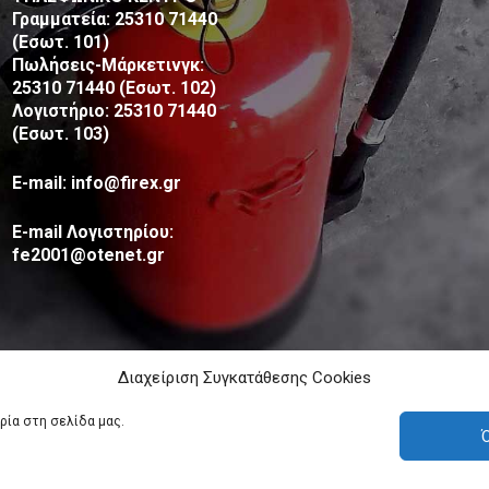
Γραμματεία: 25310 71440
(Εσωτ. 101)
Πωλήσεις-Μάρκετινγκ:
25310 71440 (Εσωτ. 102)
Λογιστήριο: 25310 71440
(Εσωτ. 103)
E-mail: info@firex.gr
E-mail Λογιστηρίου:
fe2001@otenet.gr
Διαχείριση Συγκατάθεσης Cookies
ρία στη σελίδα μας.
Ό
Ροδόπη Μακεδονία Θράκη - Πυρασφάλεια - Πυροπροστασία ©