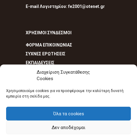
E-mail Λογιστηρίου: fe2001@otenet.gr
ΧΡΗΣΙΜΟΙ ΣΥΝΔΕΣΜΟΙ
ΦΟΡΜΑ ΕΠΙΚΟΙΝΩΝΙΑΣ
ΣΥΧΝΕΣ ΕΡΩΤΗΣΕΙΣ
ΕΚΠΑΙΔΕΥΣΕΙΣ
Διαχείριση Συγκατάθεσης
Cookies
Χρησιμοποιούμε cookies για να προσφέρουμε την καλύτερη δυνατή
εμπειρία στη σελίδα μας.
Πυροσβεστικά είδη - Πυροσβεστήρες
Όλα τα cookies
Κομοτηνή Ροδόπη Μακεδονία Θράκη -
Πυρασφάλεια - Πυροπροστασία © 2020.
Πολιτική Cookies
-
Πολιτική απορρήτου
Δεν αποδέχομαι