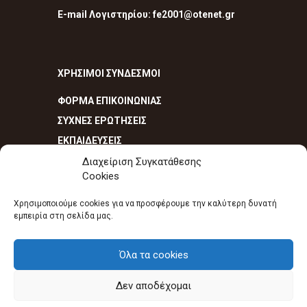
E-mail Λογιστηρίου: fe2001@otenet.gr
ΧΡΗΣΙΜΟΙ ΣΥΝΔΕΣΜΟΙ
ΦΟΡΜΑ ΕΠΙΚΟΙΝΩΝΙΑΣ
ΣΥΧΝΕΣ ΕΡΩΤΗΣΕΙΣ
ΕΚΠΑΙΔΕΥΣΕΙΣ
Διαχείριση Συγκατάθεσης
Cookies
Χρησιμοποιούμε cookies για να προσφέρουμε την καλύτερη δυνατή
εμπειρία στη σελίδα μας.
Πυροσβεστικά είδη - Πυροσβεστήρες
Όλα τα cookies
Κομοτηνή Ροδόπη Μακεδονία Θράκη -
Πυρασφάλεια - Πυροπροστασία © 2020.
Πολιτική Cookies
-
Πολιτική απορρήτου
Δεν αποδέχομαι