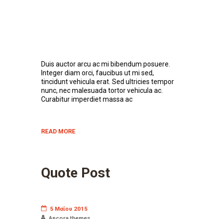
Duis auctor arcu ac mi bibendum posuere.
Integer diam orci, faucibus ut mi sed,
tincidunt vehicula erat. Sed ultricies tempor
nunc, nec malesuada tortor vehicula ac.
Curabitur imperdiet massa ac
READ MORE
Quote Post
5 Μαΐου 2015
Ancora themes