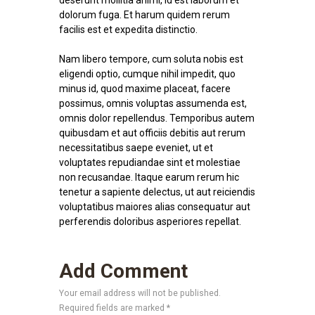
dolorum fuga. Et harum quidem rerum
facilis est et expedita distinctio.
Nam libero tempore, cum soluta nobis est
eligendi optio, cumque nihil impedit, quo
minus id, quod maxime placeat, facere
possimus, omnis voluptas assumenda est,
omnis dolor repellendus. Temporibus autem
quibusdam et aut officiis debitis aut rerum
necessitatibus saepe eveniet, ut et
voluptates repudiandae sint et molestiae
non recusandae. Itaque earum rerum hic
tenetur a sapiente delectus, ut aut reiciendis
voluptatibus maiores alias consequatur aut
perferendis doloribus asperiores repellat.
Add Comment
Your email address will not be published.
Required fields are marked *