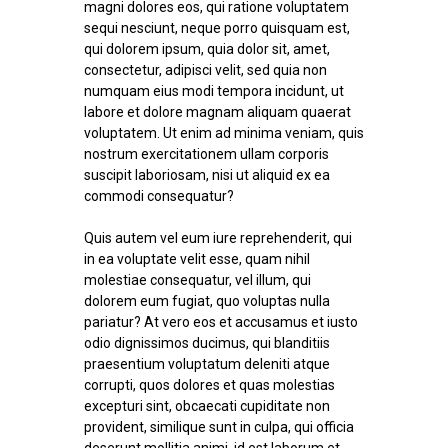
magni dolores eos, qui ratione voluptatem
sequi nesciunt, neque porro quisquam est,
qui dolorem ipsum, quia dolor sit, amet,
consectetur, adipisci velit, sed quia non
numquam eius modi tempora incidunt, ut
labore et dolore magnam aliquam quaerat
voluptatem. Ut enim ad minima veniam, quis
nostrum exercitationem ullam corporis
suscipit laboriosam, nisi ut aliquid ex ea
commodi consequatur?
Quis autem vel eum iure reprehenderit, qui
in ea voluptate velit esse, quam nihil
molestiae consequatur, vel illum, qui
dolorem eum fugiat, quo voluptas nulla
pariatur? At vero eos et accusamus et iusto
odio dignissimos ducimus, qui blanditiis
praesentium voluptatum deleniti atque
corrupti, quos dolores et quas molestias
excepturi sint, obcaecati cupiditate non
provident, similique sunt in culpa, qui officia
deserunt mollitia animi, id est laborum et