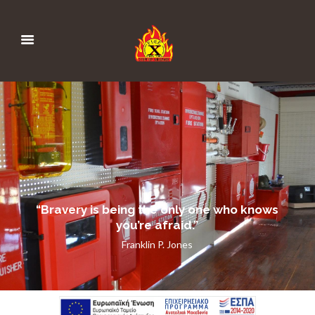
“Bravery is being the only one who knows
you’re afraid.”
Franklin P. Jones