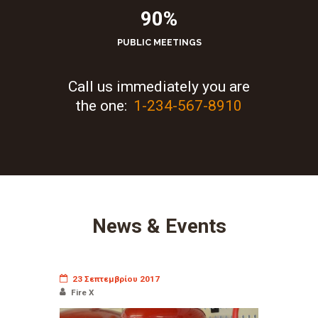
90%
PUBLIC MEETINGS
Call us immediately you are
the one:
1-234-567-8910
News & Events
23 Σεπτεμβρίου 2017
Fire X