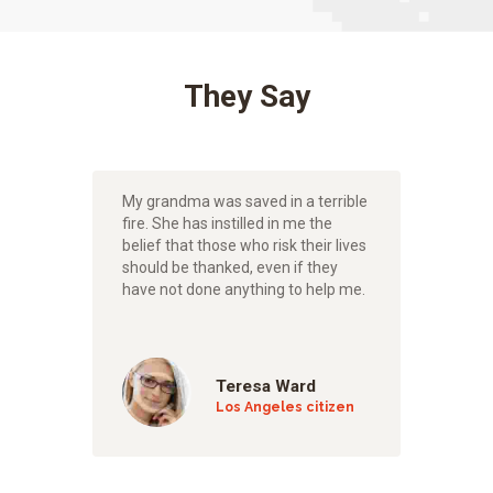
They Say
n the
My grandma was saved in a terrible
I cou
l them
fire. She has instilled in me the
what 
 and
belief that those who risk their lives
impre
should be thanked, even if they
do it 
have not done anything to help me.
the lo
Teresa Ward
n
Los Angeles citizen