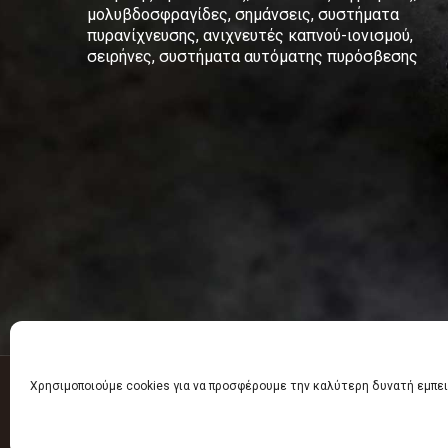
μολυβδοσφραγίδες, σημάνσεις, συστήματα
πυρανίχνευσης, ανιχνευτές καπνού-ιονισμού,
σειρήνες, συστήματα αυτόματης πυρόσβεσης
Χρησιμοποιούμε cookies για να προσφέρουμε την καλύτερη δυνατή εμπει
Πυροσβεστικά είδη - Πυροσβεστήρες Κομοτηνή 