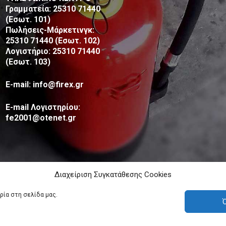
Γραμματεία: 25310 71440
(Εσωτ. 101)
Πωλήσεις-Μάρκετινγκ:
25310 71440 (Εσωτ. 102)
Λογιστήριο: 25310 71440
(Εσωτ. 103)
E-mail: info@firex.gr
E-mail Λογιστηρίου:
fe2001@otenet.gr
Διαχείριση Συγκατάθεσης Cookies
ρία στη σελίδα μας.
Ό
Ροδόπη Μακεδονία Θράκη - Πυρασφάλεια - Πυροπροστασία ©